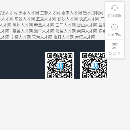
绥德人才网
天水人才网
三都人才网
泰来人才网
衡水招聘网
丽
在线客服
阜人才网
东源人才网
五莲人才网
长沙人才网
长武人才网
广宁
人才网
嵊州人才网
新昌人才网
三门人才网
岱山人才网
兰溪
人才网
|
嘉善人才网
海宁人才网
海盐人才网
南浔人才网
桐乡
会员中心
人才网
宁德人才网
无为人才网
梅县人才网
大悟人才网
公 众 号
客服微信号
微信公众号