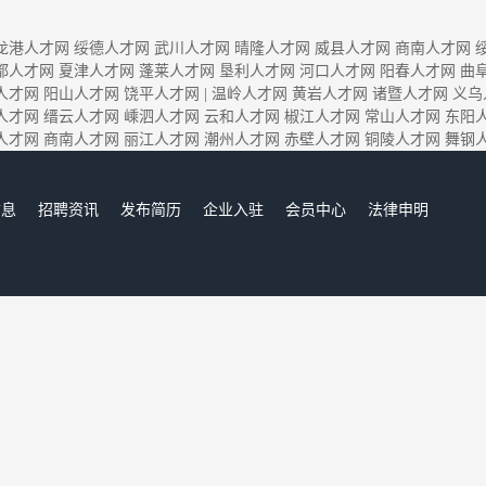
龙港人才网
绥德人才网
武川人才网
晴隆人才网
威县人才网
商南人才网
都人才网
夏津人才网
蓬莱人才网
垦利人才网
河口人才网
阳春人才网
曲
人才网
阳山人才网
饶平人才网
|
温岭人才网
黄岩人才网
诸暨人才网
义乌
人才网
缙云人才网
嵊泗人才网
云和人才网
椒江人才网
常山人才网
东阳
人才网
商南人才网
丽江人才网
潮州人才网
赤壁人才网
铜陵人才网
舞钢
信息
招聘资讯
发布简历
企业入驻
会员中心
法律申明
们
岱山人才网,岱山招聘网,岱山人才市场,岱山人事人才网
Copyright © 2017-2022 岱山人才网 www.xnsq.com All rights reserved.