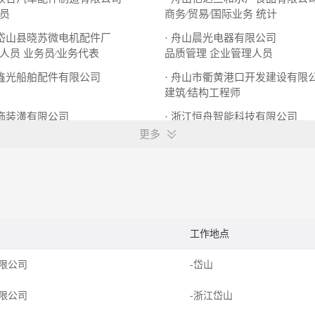
员
商务∕贸易∕国际业务
统计
市岱山县晓苏微电机配件厂
· 舟山晨光电器有限公司
人员
业务员∕业务代表
品质管理
企业管理人员
市鑫光船舶配件有限公司
· 舟山市衢黄港口开发建设有限
建筑∕结构工程师
灯饰装潢有限公司
· 浙江恒舟智能科技有限公司
务员
市场部经理
更多
工作地点
限公司
-岱山
限公司
-浙江岱山