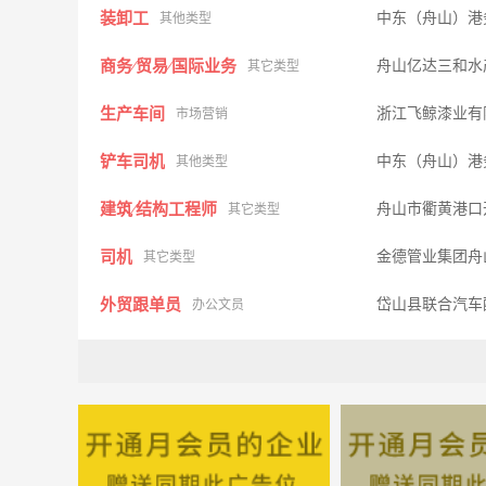
装卸工
中东（舟山）港
其他类型
商务∕贸易∕国际业务
舟山亿达三和水
其它类型
生产车间
浙江飞鲸漆业有
市场营销
铲车司机
中东（舟山）港
其他类型
建筑∕结构工程师
舟山市衢黄港口
其它类型
司机
金德管业集团舟
其它类型
外贸跟单员
岱山县联合汽车
办公文员
工程设计师
天成广告装饰有
市场营销
家居顾问
禹希爱家家居有
市场营销
专卖店店长
禹希爱家家居有
市场营销