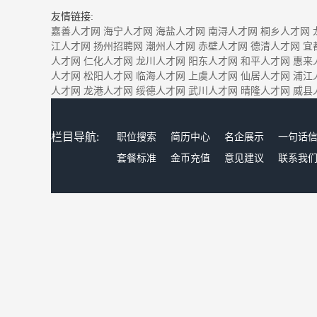
友情链接:
嘉善人才网
海宁人才网
海盐人才网
南浔人才网
桐乡人才网
江人才网
扬州招聘网
潮州人才网
赤壁人才网
德清人才网
宜
人才网
仁化人才网
龙川人才网
阳东人才网
和平人才网
惠来
人才网
松阳人才网
临海人才网
上虞人才网
仙居人才网
浦江
人才网
龙港人才网
绥德人才网
武川人才网
晴隆人才网
威县
栏目导航:
职位搜索
简历中心
名企展示
一句话
套餐标准
金币充值
意见建议
联系我