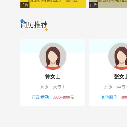
店长
菲林克斯建材
市场营销
广告
广告
销售经理
禹希爱家家居有
市场营销
简历推荐
统计
舟山亿达三和水
其它类型
企业管理人员
舟山晨光电器有
其它类型
锅炉工
浙江海能贸易有
市场营销
市场部经理
浙江恒舟智能科
市场营销
钟女士
张女
操作台电脑操作员
舟山元鑫预拌混
其它类型
校
30岁
大专
25岁
中专
设计师
亿木园橱饰有
市场营销
8000元
行政/后勤
3000-4000元
其他职位
40