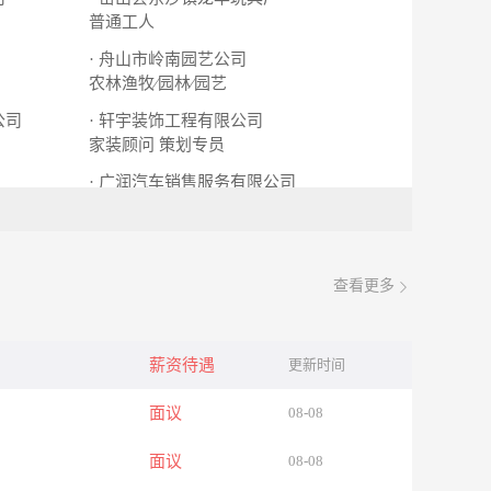
普通工人
· 舟山市岭南园艺公司
农林渔牧∕园林∕园艺
公司
· 轩宇装饰工程有限公司
家装顾问
策划专员
· 广润汽车销售服务有限公司
销售顾问
查看更多
薪资待遇
更新时间
面议
08-08
面议
08-08