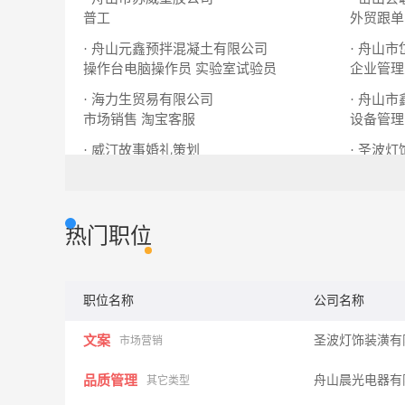
普工
外贸跟单
· 舟山元鑫预拌混凝土有限公司
· 舟山
操作台电脑操作员
实验室试验员
企业管理
· 海力生贸易有限公司
· 舟山
市场销售
淘宝客服
设备管理
· 威汀故事婚礼策划
· 圣波
网络营销
婚礼管家
文案
业
热门职位
职位名称
公司名称
文案
圣波灯饰装潢有
市场营销
品质管理
舟山晨光电器有
其它类型